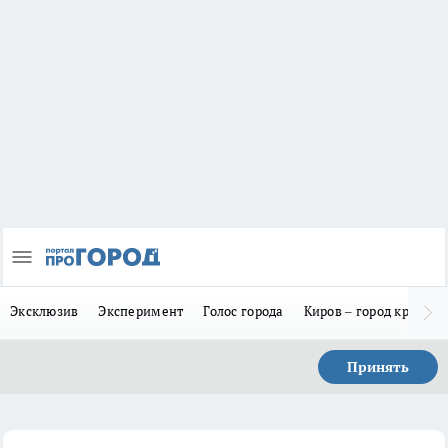
Эксклюзив
Эксперимент
Голос города
Киров – город красив
Принять