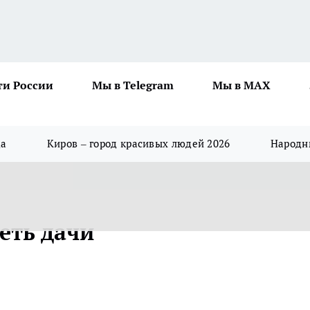
ти России
Мы в Telegram
Мы в MAX
да
Киров – город красивых людей 2026
Народны
еть дачи