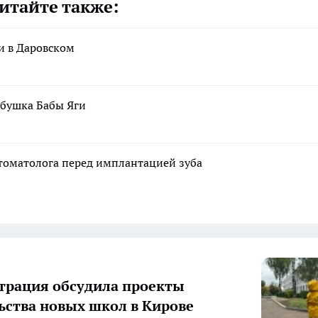
итайте также:
и в Даровском
збушка Бабы Яги
стоматолога перед имплантацией зуба
рация обсудила проекты
ьства новых школ в Кирове