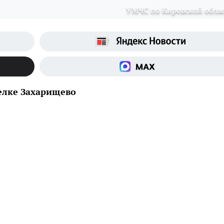
УМЧС по Кировской обла
елке Захарищево