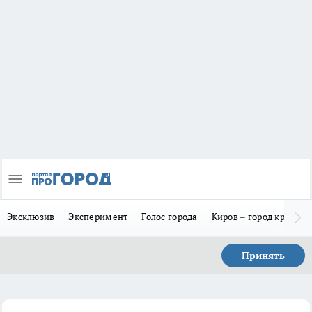
Эксклюзив
Эксперимент
Голос города
Киров – город красив
Принять