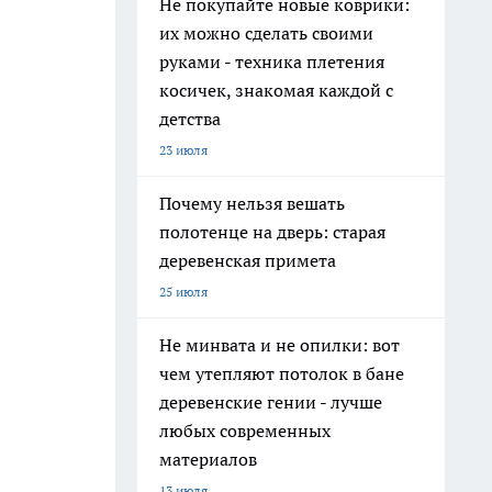
Не покупайте новые коврики:
их можно сделать своими
руками - техника плетения
косичек, знакомая каждой с
детства
23 июля
Почему нельзя вешать
полотенце на дверь: старая
деревенская примета
25 июля
Не минвата и не опилки: вот
чем утепляют потолок в бане
деревенские гении - лучше
любых современных
материалов
13 июля