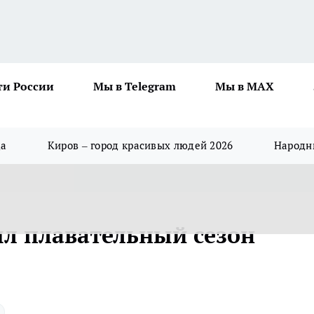
ти России
Мы в Telegram
Мы в MAX
да
Киров – город красивых людей 2026
Народны
л плавательный сезон