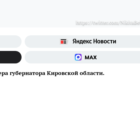
https://twitter.com/NikitaBe
ера губернатора Кировской области.