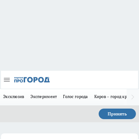
Эксклюзив
Эксперимент
Голос города
Киров – город красив
Принять