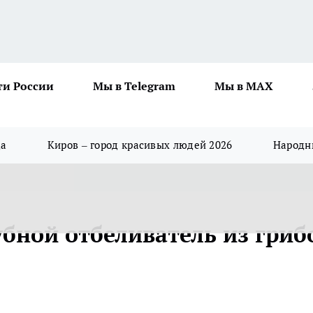
ти России
Мы в Telegram
Мы в MAX
да
Киров – город красивых людей 2026
Народны
убной отбеливатель из гриб