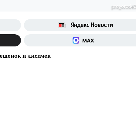
progorod43
вешенок и лисичек