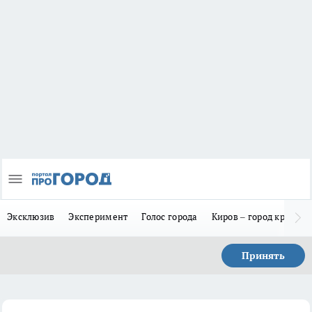
Эксклюзив
Эксперимент
Голос города
Киров – город красив
Принять