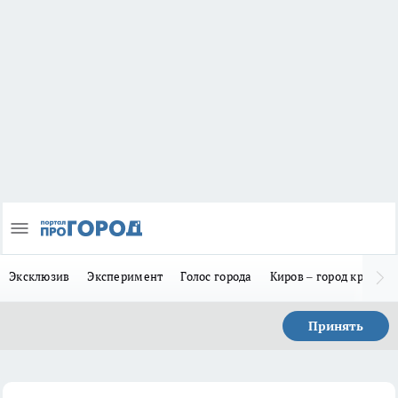
Эксклюзив
Эксперимент
Голос города
Киров – город красив
Принять