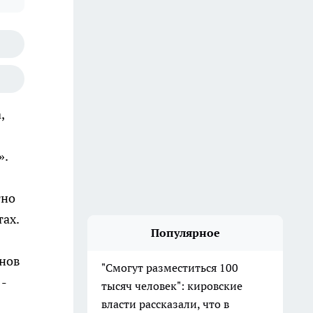
,
».
тно
ах.
Популярное
онов
"Смогут разместиться 100
 -
тысяч человек": кировские
власти рассказали, что в