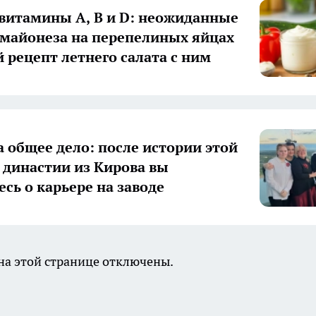
 витамины А, В и D: неожиданные
 майонеза на перепелиных яйцах
й рецепт летнего салата с ним
а общее дело: после истории этой
 династии из Кирова вы
есь о карьере на заводе
а этой странице отключены.