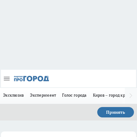
Эксклюзив
Эксперимент
Голос города
Киров – город красив
Принять