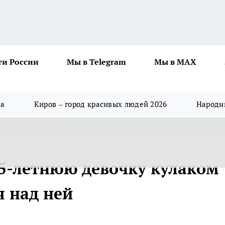
ти России
Мы в Telegram
Мы в MAX
да
Киров – город красивых людей 2026
Народны
5-летнюю девочку кулаком
я над ней