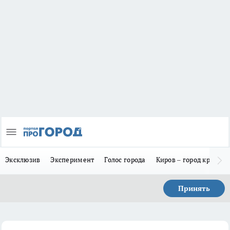
Эксклюзив
Эксперимент
Голос города
Киров – город красив
Принять