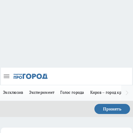
Эксклюзив
Эксперимент
Голос города
Киров – город красив
Принять