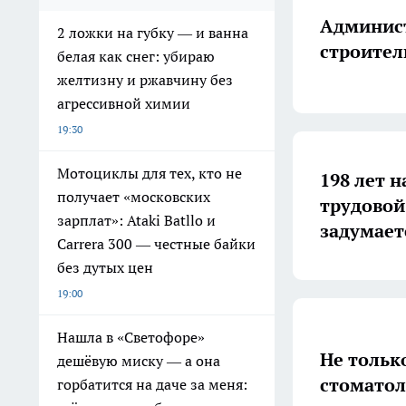
Админист
2 ложки на губку — и ванна
строител
белая как снег: убираю
желтизну и ржавчину без
агрессивной химии
19:30
Мотоциклы для тех, кто не
198 лет н
получает «московских
трудовой
зарплат»: Ataki Batllo и
задумает
Carrera 300 — честные байки
без дутых цен
19:00
Нашла в «Светофоре»
Не тольк
дешёвую миску — а она
стоматол
горбатится на даче за меня: