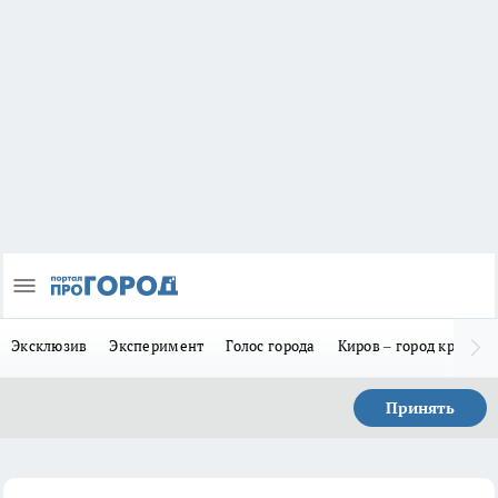
Эксклюзив
Эксперимент
Голос города
Киров – город красив
Принять