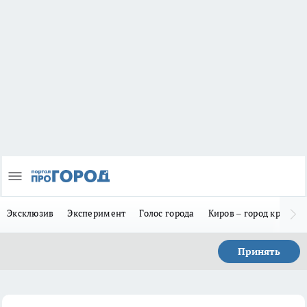
Эксклюзив
Эксперимент
Голос города
Киров – город красив
Принять