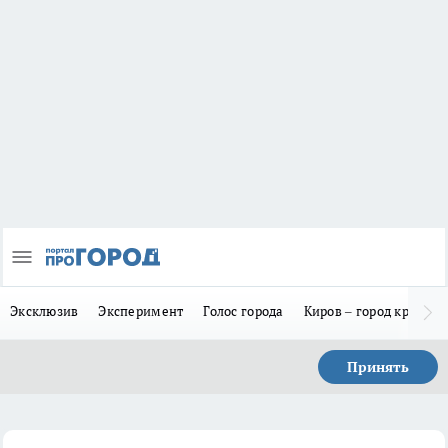
Эксклюзив
Эксперимент
Голос города
Киров – город красив
Принять