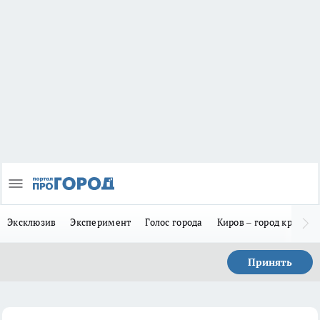
Эксклюзив
Эксперимент
Голос города
Киров – город красив
Принять