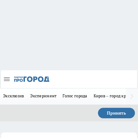
Эксклюзив
Эксперимент
Голос города
Киров – город красив
Принять