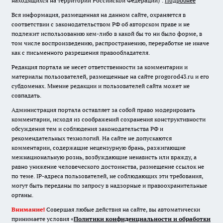
находящихся на территории Российской Федерации)".
Подробнее
Вся информация, размещенная на данном сайте, охраняется в
соответствии с законодательством РФ об авторском праве и не
подлежит использованию кем-либо в какой бы то ни было форме, в
том числе воспроизведению, распространению, переработке не иначе
как с письменного разрешения правообладателя.
Редакция портала не несет ответственности за комментарии и
материалы пользователей, размещенные на сайте progorod43.ru и его
субдоменах. Мнение редакции и пользователей сайта может не
совпадать.
Администрация портала оставляет за собой право модерировать
комментарии, исходя из соображений сохранения конструктивности
обсуждения тем и соблюдения законодательства РФ и
рекомендательных технологий. На сайте не допускаются
комментарии, содержащие нецензурную брань, разжигающие
межнациональную рознь, возбуждающие ненависть или вражду, а
равно унижение человеческого достоинства, размещение ссылок не
по теме. IP-адреса пользователей, не соблюдающих эти требования,
могут быть переданы по запросу в надзорные и правоохранительные
органы.
Внимание!
Совершая любые действия на сайте, вы автоматически
принимаете условия «
Политики конфиденциальности и обработки