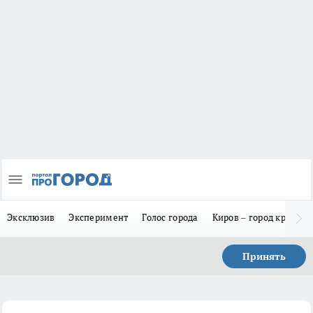
Эксклюзив
Эксперимент
Голос города
Киров – город красив
Принять