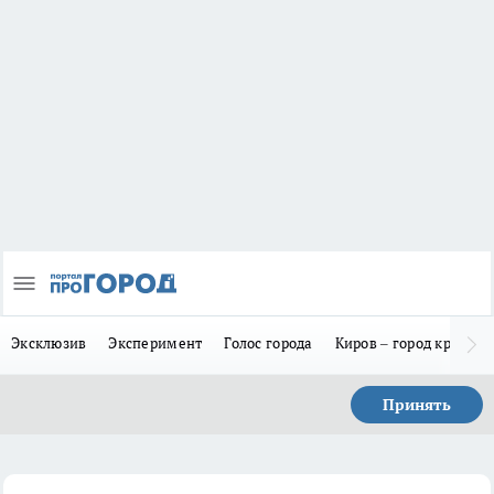
Эксклюзив
Эксперимент
Голос города
Киров – город красив
Принять