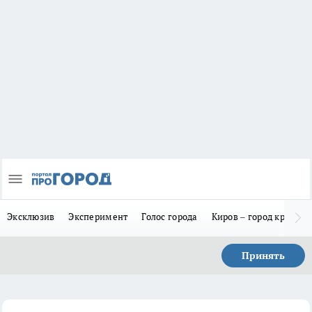
Эксклюзив
Эксперимент
Голос города
Киров – город красив
Принять