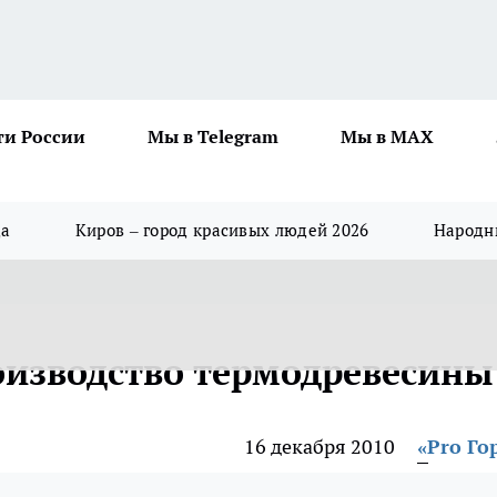
ти России
Мы в Telegram
Мы в MAX
да
Киров – город красивых людей 2026
Народны
оизводство термодревесины
16 декабря 2010
«Pro Го