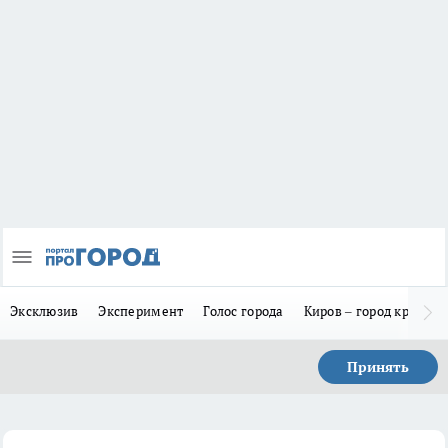
Эксклюзив
Эксперимент
Голос города
Киров – город красив
Принять