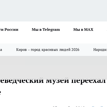
ти России
Мы в Telegram
Мы в MAX
да
Киров – город красивых людей 2026
Народны
еведческий музей переехал
е