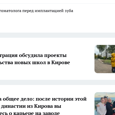
стоматолога перед имплантацией зуба
рация обсудила проекты
ьства новых школ в Кирове
а общее дело: после истории этой
 династии из Кирова вы
есь о карьере на заводе