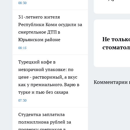
08:30
31-летнего жителя
Республики Коми осудили за
смертельное ДТП в
Не тольк
Юрьянском районе
стоматол
08:15
Турецкий кофе в
невзрачной упаковке: по
цене - растворимый, а вкус
Комментарии н
как у премиального. Варю в
турке и пью без сахара
07:30
Студентка заплатила
полмиллиона рублей за
проверку счетчиков в