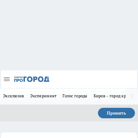
Эксклюзив
Эксперимент
Голос города
Киров – город красив
Принять