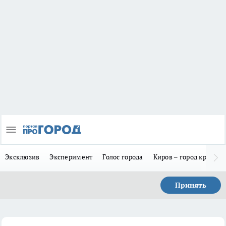
Эксклюзив
Эксперимент
Голос города
Киров – город красив
Принять