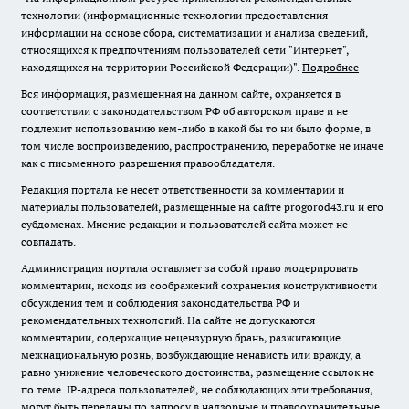
технологии (информационные технологии предоставления
информации на основе сбора, систематизации и анализа сведений,
относящихся к предпочтениям пользователей сети "Интернет",
находящихся на территории Российской Федерации)".
Подробнее
Вся информация, размещенная на данном сайте, охраняется в
соответствии с законодательством РФ об авторском праве и не
подлежит использованию кем-либо в какой бы то ни было форме, в
том числе воспроизведению, распространению, переработке не иначе
как с письменного разрешения правообладателя.
Редакция портала не несет ответственности за комментарии и
материалы пользователей, размещенные на сайте progorod43.ru и его
субдоменах. Мнение редакции и пользователей сайта может не
совпадать.
Администрация портала оставляет за собой право модерировать
комментарии, исходя из соображений сохранения конструктивности
обсуждения тем и соблюдения законодательства РФ и
рекомендательных технологий. На сайте не допускаются
комментарии, содержащие нецензурную брань, разжигающие
межнациональную рознь, возбуждающие ненависть или вражду, а
равно унижение человеческого достоинства, размещение ссылок не
по теме. IP-адреса пользователей, не соблюдающих эти требования,
могут быть переданы по запросу в надзорные и правоохранительные