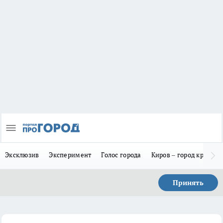
Эксклюзив
Эксперимент
Голос города
Киров – город красив
Принять