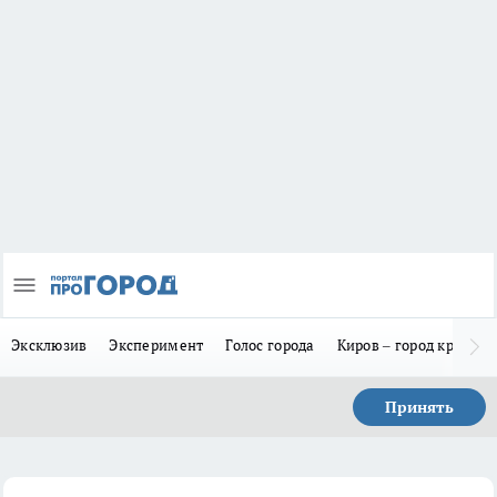
Эксклюзив
Эксперимент
Голос города
Киров – город красив
Принять