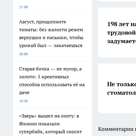
21:00
Август, прищипните
198 лет н
томаты: без жалости режем
трудовой
верхушки и пасынки, чтобы
задумает
урожай был — закачаешься
20:00
Старая бочка — не мусор, а
золото: 5 креативных
Не тольк
способов использовать её на
стоматол
даче
19:30
«Зверь» вышел на охоту: в
Японии показали
Комментарии н
супербайк, который сносит