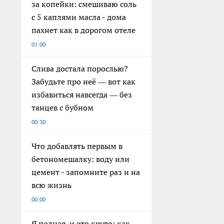
за копейки: смешиваю соль
с 5 каплями масла - дома
пахнет как в дорогом отеле
01:00
Слива достала порослью?
Забудьте про неё — вот как
избавиться навсегда — без
танцев с бубном
00:30
Что добавлять первым в
бетономешалку: воду или
цемент - запомните раз и на
всю жизнь
00:00
Я полная, и это круто: как