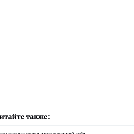
итайте также:
стоматолога перед имплантацией зуба