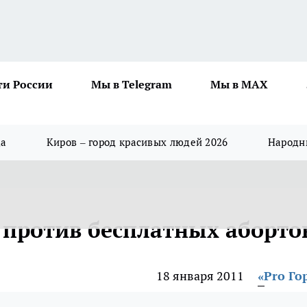
ти России
Мы в Telegram
Мы в MAX
да
Киров – город красивых людей 2026
Народны
 против бесплатных аборто
18 января 2011
«Pro Го