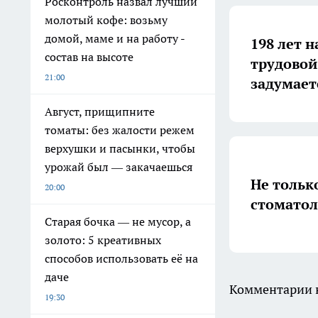
Росконтроль назвал лучший
молотый кофе: возьму
домой, маме и на работу -
198 лет н
состав на высоте
трудовой
21:00
задумает
Август, прищипните
томаты: без жалости режем
верхушки и пасынки, чтобы
урожай был — закачаешься
Не тольк
20:00
стоматол
Старая бочка — не мусор, а
золото: 5 креативных
способов использовать её на
даче
Комментарии н
19:30