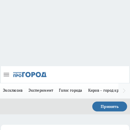
Эксклюзив
Эксперимент
Голос города
Киров – город красив
Принять