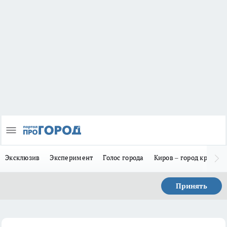
Эксклюзив
Эксперимент
Голос города
Киров – город красив
Принять