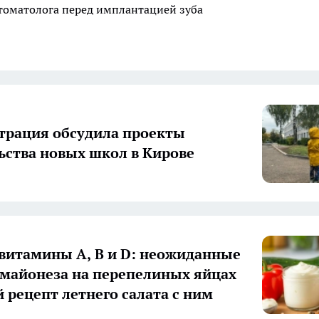
стоматолога перед имплантацией зуба
рация обсудила проекты
ьства новых школ в Кирове
 витамины А, В и D: неожиданные
 майонеза на перепелиных яйцах
й рецепт летнего салата с ним