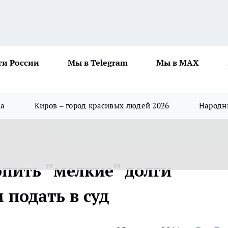
ти России
Мы в Telegram
Мы в MAX
да
Киров – город красивых людей 2026
Народны
опить "мелкие" долги
 подать в суд