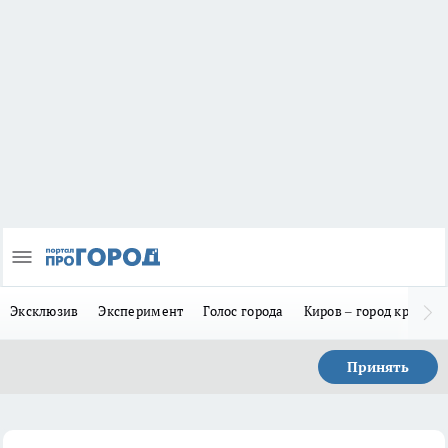
Эксклюзив
Эксперимент
Голос города
Киров – город красив
Принять