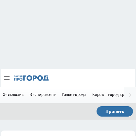
Эксклюзив
Эксперимент
Голос города
Киров – город красив
Принять