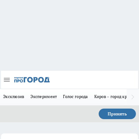
Эксклюзив
Эксперимент
Голос города
Киров – город красив
Принять