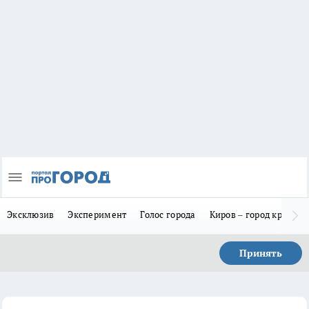
Эксклюзив
Эксперимент
Голос города
Киров – город красив
Принять