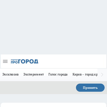
Эксклюзив
Эксперимент
Голос города
Киров – город красив
Принять