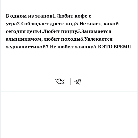
В одном из этапов
1.Любит кофе с
утра
2.Соблюдает дресс-код
3.Не знает, какой
сегодня день
4.Любит пиццу
5.Занимается
альпинизмом, любит походы
6.Увлекается
журналистикой
7.Не любит жвачку
А В ЭТО ВРЕМЯ