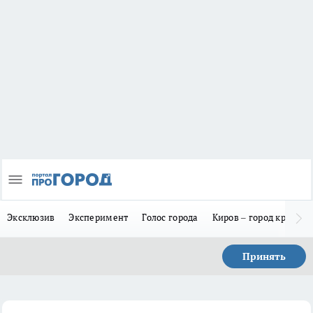
Эксклюзив
Эксперимент
Голос города
Киров – город красив
Принять