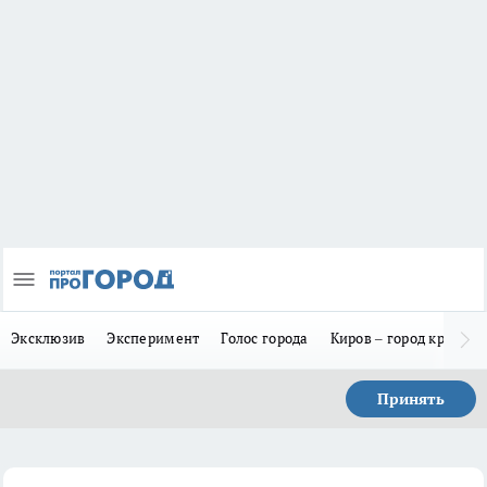
Эксклюзив
Эксперимент
Голос города
Киров – город красив
Принять