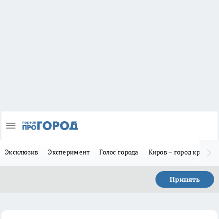
Эксклюзив
Эксперимент
Голос города
Киров – город красив
Принять