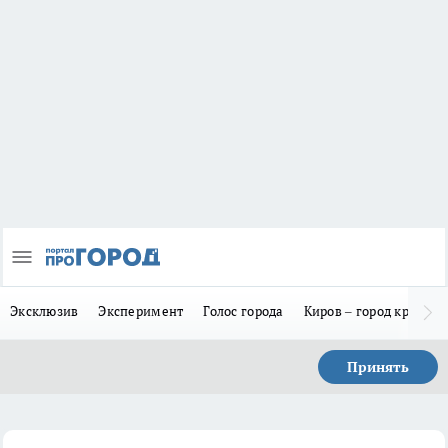
Эксклюзив
Эксперимент
Голос города
Киров – город красив
Принять