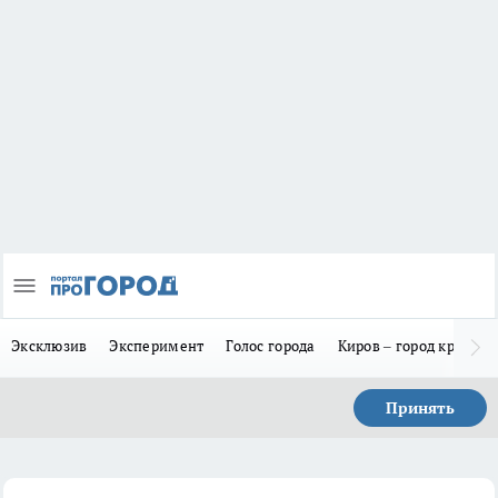
Эксклюзив
Эксперимент
Голос города
Киров – город красив
Принять