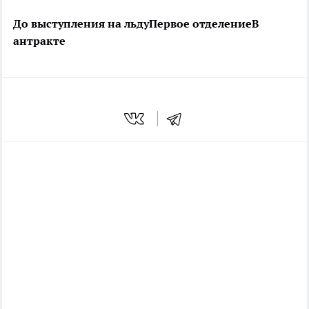
До выступления на льду
Первое отделение
В
антракте