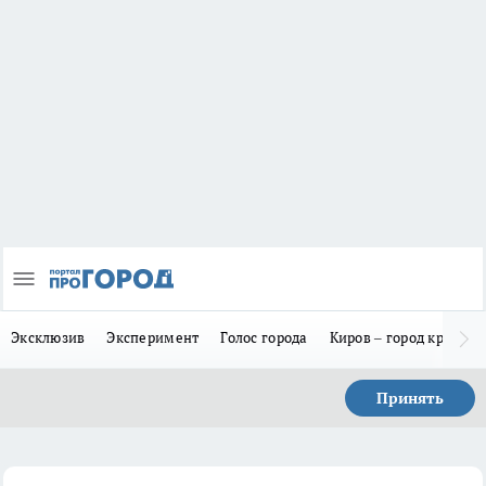
Эксклюзив
Эксперимент
Голос города
Киров – город красив
Принять