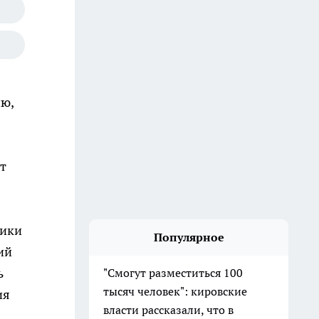
ию,
т
ники
Популярное
ий
ь
"Смогут разместиться 100
тысяч человек": кировские
ия
власти рассказали, что в