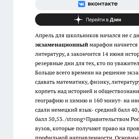
Апрель для школьников начался не с дн
экзаменационный
марафон начнется 
литературу, а закончится 14 июня исто
резервные дни для тех, кто по уважите
Больше всего времени на решение экз
сдавать математику, физику, литерату
корпеть над историей и обществознани
географию и химию и 160 минут- на и
сдали немецкий язык- средний балл 40,
балл 50,53. /strong>Правительством Р
вузов, которые получают право на про
профильной направленности. Основным