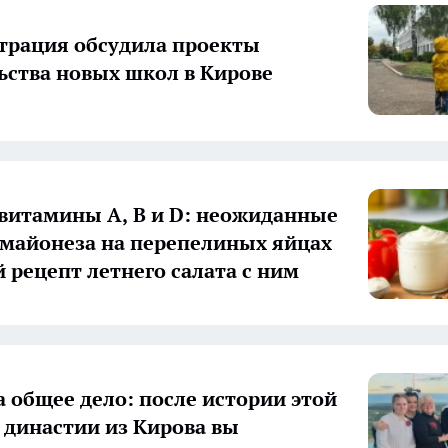
рация обсудила проекты
ьства новых школ в Кирове
 витамины А, В и D: неожиданные
 майонеза на перепелиных яйцах
й рецепт летнего салата с ним
а общее дело: после истории этой
 династии из Кирова вы