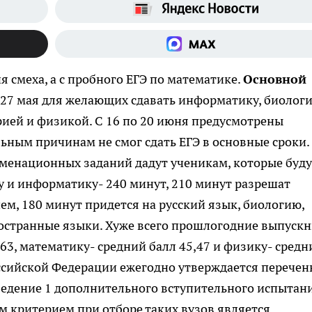
я смеха, а с пробного ЕГЭ по математике.
Основной
27 мая для желающих сдавать информатику, биолог
рией и физикой. С 16 по 20 июня предусмотрены
льным причинам не смог сдать ЕГЭ в основные сроки.
аменационных заданий дадут ученикам, которые буду
ру и информатику- 240 минут, 210 минут разрешат
ем, 180 минут придется на русский язык, биологию,
ностранные языки. Хуже всего прошлогодние выпуск
63, математику- средний балл 45,47 и физику- средн
оссийской Федерации ежегодно утверждается перечен
ведение 1 дополнительного вступительного испытан
 критерием при отборе таких вузов является