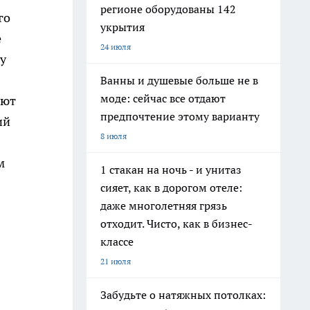
регионе оборудованы 142
го
укрытия
е
24 июля
у
Ванны и душевые больше не в
моде: сейчас все отдают
ют
предпочтение этому варианту
ий
8 июля
м
1 стакан на ночь - и унитаз
сияет, как в дорогом отеле:
даже многолетняя грязь
отходит. Чисто, как в бизнес-
классе
21 июля
Забудьте о натяжных потолках: