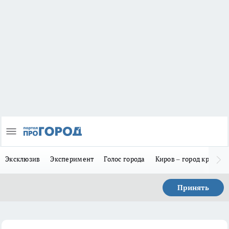
Эксклюзив
Эксперимент
Голос города
Киров – город красив
Принять