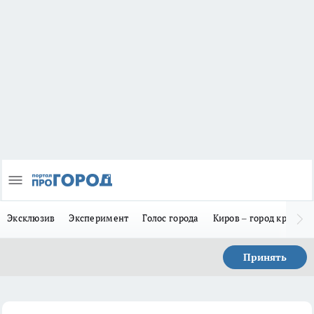
Эксклюзив
Эксперимент
Голос города
Киров – город красив
Принять